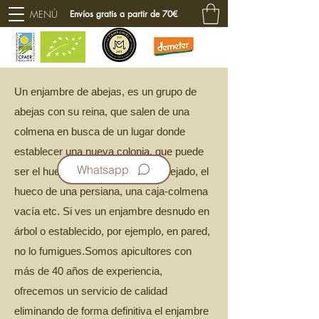
MENÚ
Envíos gratis a partir de 70€
Un enjambre de abejas, es un grupo de
abejas con su reina, que salen de una
colmena en busca de un lugar donde
establecer una nueva colonia, que puede
Whatsapp
ser el hueco de un árbol, bajo un tejado, el
hueco de una persiana, una caja-colmena
vacía etc. Si ves un enjambre desnudo en
árbol o establecido, por ejemplo, en pared,
no lo fumigues.Somos apicultores con
más de 40 años de experiencia,
ofrecemos un servicio de calidad
eliminando de forma definitiva el enjambre