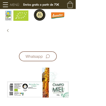
MENÚ
Envíos gratis a partir de 70€
Whatsapp