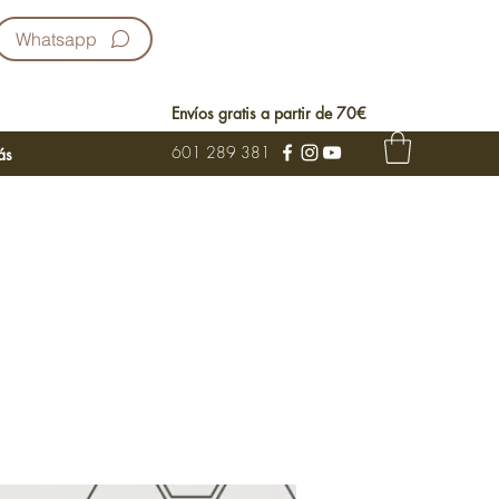
Whatsapp
Envíos gratis a partir de 70€
601 289 381
ás