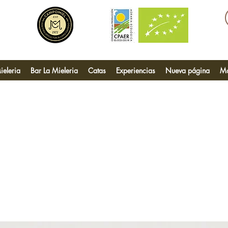
ieleria
Bar La Mieleria
Catas
Experiencias
Nueva página
M