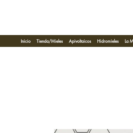
Inicio
Tienda/Mieles
Apivoltaicos
Hidromieles
La M