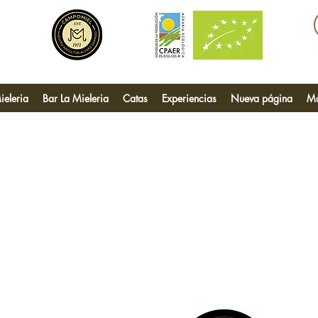
ieleria
Bar La Mieleria
Catas
Experiencias
Nueva página
M