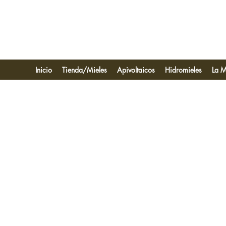
Inicio
Tienda/Mieles
Apivoltaicos
Hidromieles
La M