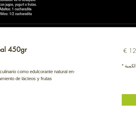
eal 450gr
السعر
لكمية
*
culinario como edulcorante natural en
miento de lácteos y frutas.