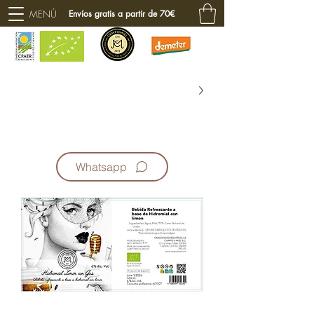
MENÚ
Envíos gratis a partir de 70€
Whatsapp