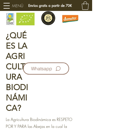
MENÚ
Envíos gratis a partir de 70€
¿QUÉ
ES LA
AGRI
CULT
Whatsapp
URA
BIODI
NÁMI
CA?
La Agricultura Biodinámica es RESPETO
POR Y PARA las Abejas en la cual la